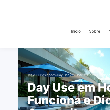
Início
Sobre
›
›
Início
Curiosidades
Day Use em Hotéis: Como Funciona
Day Use em H
Funciona e Di