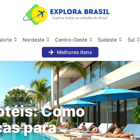
Norte
Nordeste
Centro-Oeste
Sudeste
Sul
Melhores Itens
 e Dicas para Apro…
otéis: Como
cas para