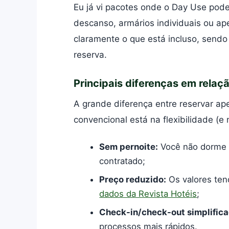
Eu já vi pacotes onde o Day Use pode 
descanso, armários individuais ou a
claramente o que está incluso, sendo
reserva.
Principais diferenças em relação
A grande diferença entre reservar a
convencional está na flexibilidade (e 
Sem pernoite:
Você não dorme n
contratado;
Preço reduzido:
Os valores te
dados da Revista Hotéis
;
Check-in/check-out simplific
processos mais rápidos.