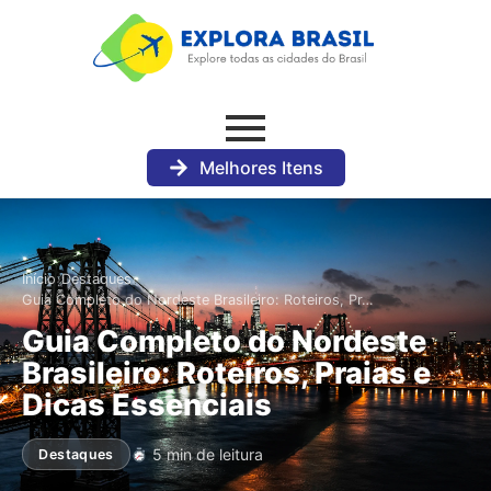
Melhores Itens
›
›
Início
Destaques
Guia Completo do Nordeste Brasileiro: Roteiros, Pr…
Guia Completo do Nordeste
Brasileiro: Roteiros, Praias e
Dicas Essenciais
5 min de leitura
Destaques