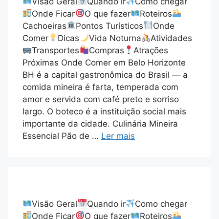
Visão Geral
Quando ir
Como chegar
Onde Ficar
O que fazer
Roteiros
Cachoeiras
Pontos Turísticos
Onde
Comer
Dicas
Vida Noturna
Atividades
Transportes
Compras
Atrações
Próximas Onde Comer em Belo Horizonte
BH é a capital gastronômica do Brasil — a
comida mineira é farta, temperada com
amor e servida com café preto e sorriso
largo. O boteco é a instituição social mais
importante da cidade. Culinária Mineira
Essencial Pão de …
Ler mais
Visão Geral
Quando ir
Como chegar
Onde Ficar
O que fazer
Roteiros