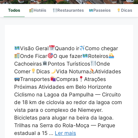
Todos
Hotéis
Restaurantes
Passeios
Dicas
Visão Geral
Quando ir
Como chegar
Onde Ficar
O que fazer
Roteiros
Cachoeiras
Pontos Turísticos
Onde
Comer
Dicas
Vida Noturna
Atividades
Transportes
Compras
Atrações
Próximas Atividades em Belo Horizonte
Ciclismo na Lagoa da Pampulha — Circuito
de 18 km de ciclovia ao redor da lagoa com
vista para o complexo de Niemeyer.
Bicicletas para alugar na beira da lagoa.
Trilhas na Serra do Rola-Moça — Parque
estadual a 15 …
Ler mais