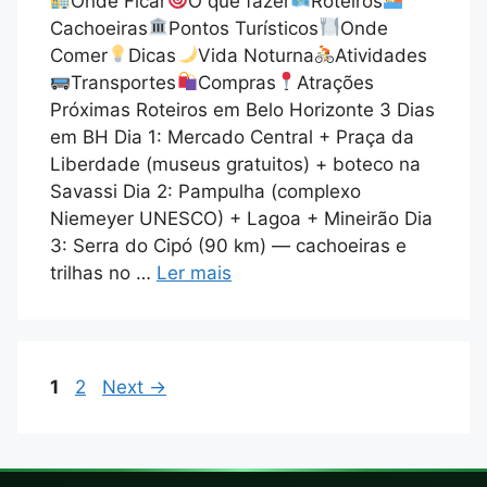
Onde Ficar
O que fazer
Roteiros
Cachoeiras
Pontos Turísticos
Onde
Comer
Dicas
Vida Noturna
Atividades
Transportes
Compras
Atrações
Próximas Roteiros em Belo Horizonte 3 Dias
em BH Dia 1: Mercado Central + Praça da
Liberdade (museus gratuitos) + boteco na
Savassi Dia 2: Pampulha (complexo
Niemeyer UNESCO) + Lagoa + Mineirão Dia
3: Serra do Cipó (90 km) — cachoeiras e
trilhas no …
Ler mais
1
2
Next
→