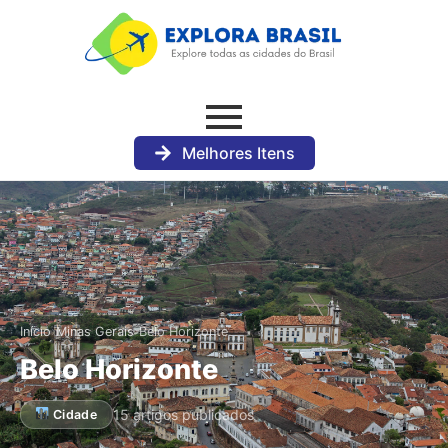
Melhores Itens
›
›
Início
Minas Gerais
Belo Horizonte
Belo Horizonte
15 artigos publicados
Cidade