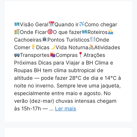
Visão Geral
Quando ir
Como chegar
Onde Ficar
O que fazer
Roteiros
Cachoeiras
Pontos Turísticos
Onde
Comer
Dicas
Vida Noturna
Atividades
Transportes
Compras
Atrações
Próximas Dicas para Viajar a BH Clima e
Roupas BH tem clima subtropical de
altitude — pode fazer 28°C de dia e 14°C à
noite no inverno. Sempre leve uma jaqueta,
especialmente entre maio e agosto. No
verão (dez-mar) chuvas intensas chegam
às 15h-17h — …
Ler mais