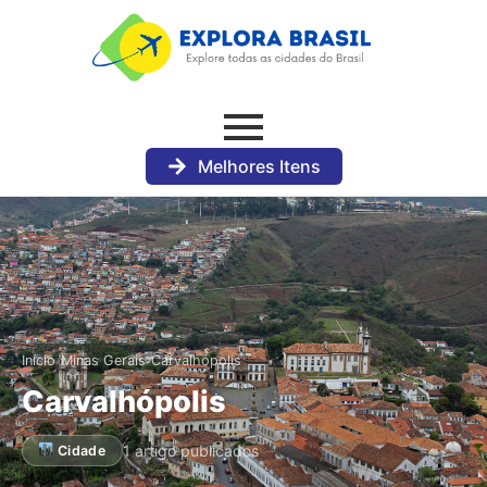
Melhores Itens
›
›
Início
Minas Gerais
Carvalhópolis
Carvalhópolis
1 artigo publicados
Cidade