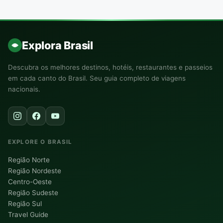
Explora Brasil
Descubra os melhores destinos, hotéis, restaurantes e passeios
em cada canto do Brasil. Seu guia completo de viagens
nacionais.
EXPLORE O BRASIL
Região Norte
Região Nordeste
Centro-Oeste
Região Sudeste
Região Sul
Travel Guide