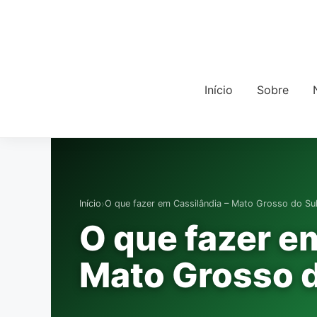
Início
Sobre
›
Início
O que fazer em Cassilândia – Mato Grosso do Su
O que fazer e
Mato Grosso d