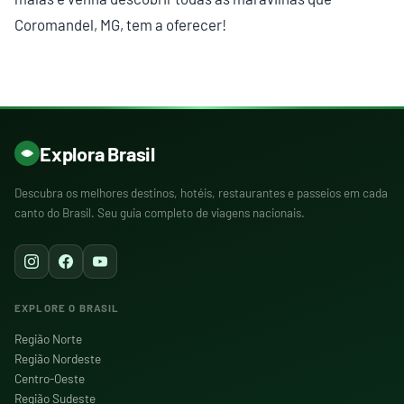
Coromandel, MG, tem a oferecer!
Explora Brasil
Descubra os melhores destinos, hotéis, restaurantes e passeios em cada
canto do Brasil. Seu guia completo de viagens nacionais.
EXPLORE O BRASIL
Região Norte
Região Nordeste
Centro-Oeste
Região Sudeste