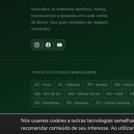
Descubra os melhores destinos, hotéis,
restaurantes e passeios em cada canto
do Brasil. Seu guia completo de viagens
nacionais.
TODOS OS ESTADOS BRASILEIROS
AC – Acre
AL – Alagoas
AP – Amapá
AM – Amaz
MS – MT do Sul
MG – Minas Gerais
PA – Pará
PB
RO – Rondônia
RR – Roraima
SC – Santa Catarina
Nós usamos cookies e outras tecnologias semelhan
© 2026 Explora Brasil — Todos os direitos reservados. Viagens,
recomendar conteúdo de seu interesse. Ao utilizar