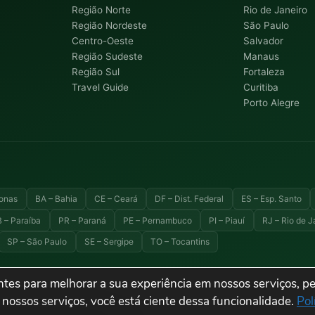
Região Norte
Rio de Janeiro
Região Nordeste
São Paulo
Centro-Oeste
Salvador
Região Sudeste
Manaus
Região Sul
Fortaleza
Travel Guide
Curitiba
Porto Alegre
onas
BA – Bahia
CE – Ceará
DF – Dist. Federal
ES – Esp. Santo
 – Paraíba
PR – Paraná
PE – Pernambuco
PI – Piauí
RJ – Rio de J
SP – São Paulo
SE – Sergipe
TO – Tocantins
tes para melhorar a sua experiência em nossos serviços, pe
 turismo e destinos do Brasil.
 nossos serviços, você está ciente dessa funcionalidade.
Pol