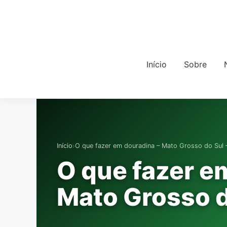
Início
Sobre
›
Início
O que fazer em douradina – Mato Grosso do Sul 
O que fazer e
Mato Grosso d