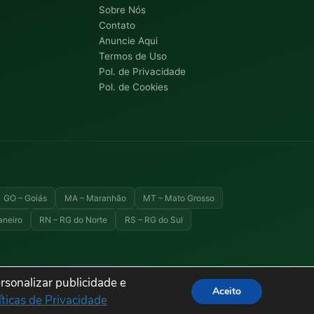
Sobre Nós
Contato
Anuncie Aqui
Termos de Uso
Pol. de Privacidade
Pol. de Cookies
GO – Goiás
MA – Maranhão
MT – Mato Grosso
aneiro
RN – RG do Norte
RS – RG do Sul
rsonalizar publicidade e
Aceito
Termos de Uso
Privacidade
Cookies
Sitemap
íticas de Privacidade