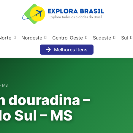
Norte
Nordeste
Centro-Oeste
Sudeste
Sul
Melhores Itens
– MS
m douradina –
o Sul – MS