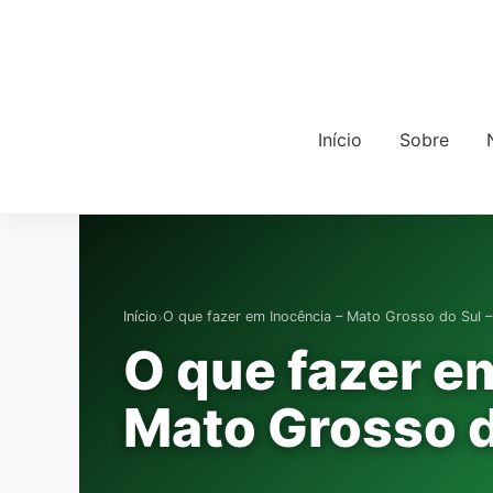
Início
Sobre
›
Início
O que fazer em Inocência – Mato Grosso do Sul 
O que fazer e
Mato Grosso d