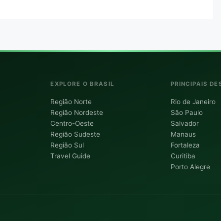
EXPLORE O BRASIL
PRINCIPAIS DE
Região Norte
Rio de Janeiro
Região Nordeste
São Paulo
Centro-Oeste
Salvador
Região Sudeste
Manaus
Região Sul
Fortaleza
Travel Guide
Curitiba
Porto Alegre