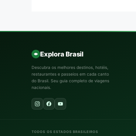
Explora Brasil
Descubra os melhores destinos, hotéis,
restaurantes e passeios em cada canto
do Brasil. Seu guia completo de viagens
nacionais.
TODOS OS ESTADOS BRASILEIROS