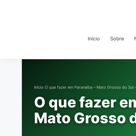
Início
Sobre
›
Início
O que fazer em Paranaíba – Mato Grosso do Sul 
O que fazer e
Mato Grosso d