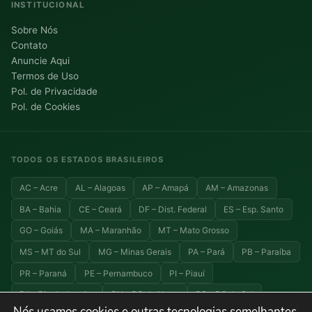
INSTITUCIONAL
Sobre Nós
Contato
Anuncie Aqui
Termos de Uso
Pol. de Privacidade
Pol. de Cookies
TODOS OS ESTADOS BRASILEIROS
AC – Acre
AL – Alagoas
AP – Amapá
AM – Amazonas
BA – Bahia
CE – Ceará
DF – Dist. Federal
ES – Esp. Santo
GO – Goiás
MA – Maranhão
MT – Mato Grosso
MS – MT do Sul
MG – Minas Gerais
PA – Pará
PB – Paraíba
PR – Paraná
PE – Pernambuco
PI – Piauí
RJ – Rio de Janeiro
RN – RG do Norte
RS – RG do Sul
Nós usamos cookies e outras tecnologias semelhantes