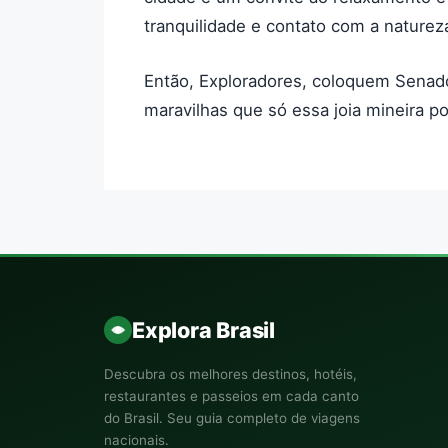
tranquilidade e contato com a naturez
Então, Exploradores, coloquem Senado
maravilhas que só essa joia mineira p
Explora Brasil
Descubra os melhores destinos, hotéis,
restaurantes e passeios em cada canto
do Brasil. Seu guia completo de viagens
nacionais.