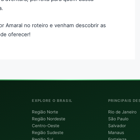
a.
r Amaral no roteiro e venham descobrir as
ode oferecer!
EXPLORE O BRASIL
PRINCIPAIS DE
Região Norte
Rio de Janeiro
Região Nordeste
São Paulo
Centro-Oeste
Salvador
Região Sudeste
Manaus
Região Sul
Fortaleza