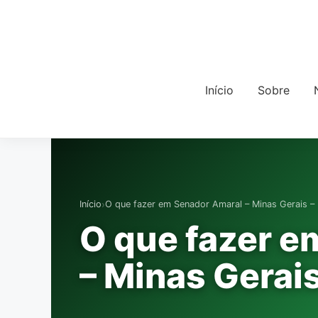
Início
Sobre
›
Início
O que fazer em Senador Amaral – Minas Gerais 
O que fazer e
– Minas Gerai