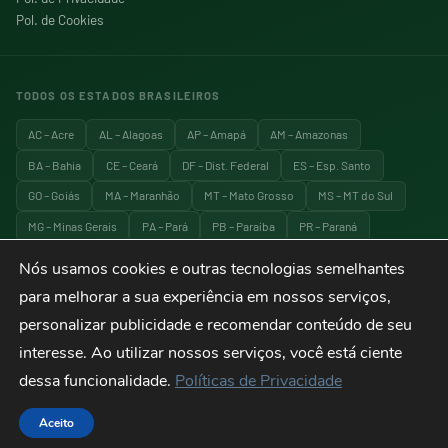
Pol. de Cookies
TODOS OS ESTADOS BRASILEIROS
AC – Acre
AL – Alagoas
AP – Amapá
AM – Amazonas
BA – Bahia
CE – Ceará
DF – Dist. Federal
ES – Esp. Santo
GO – Goiás
MA – Maranhão
MT – Mato Grosso
MS – MT do Sul
MG – Minas Gerais
PA – Pará
PB – Paraíba
PR – Paraná
PE – Pernambuco
PI – Piauí
RJ – Rio de Janeiro
RN – RG do Norte
Nós usamos cookies e outras tecnologias semelhantes
RS – RG do Sul
RO – Rondônia
RR – Roraima
SC – Santa Catarina
para melhorar a sua experiência em nossos serviços,
SP – São Paulo
SE – Sergipe
TO – Tocantins
personalizar publicidade e recomendar conteúdo de seu
interesse. Ao utilizar nossos serviços, você está ciente
dessa funcionalidade.
Políticas de Privacidade
© 2026 Explora Brasil — Todos os direitos reservados. Viagens, turismo e
destinos do Brasil.
Aceito
Termos de Uso
Privacidade
Cookies
Sitemap