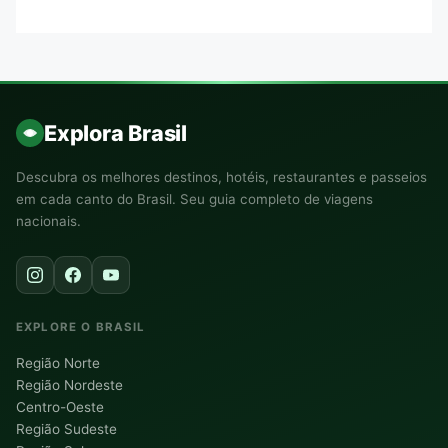
Explora Brasil
Descubra os melhores destinos, hotéis, restaurantes e passeios
em cada canto do Brasil. Seu guia completo de viagens
nacionais.
EXPLORE O BRASIL
Região Norte
Região Nordeste
Centro-Oeste
Região Sudeste