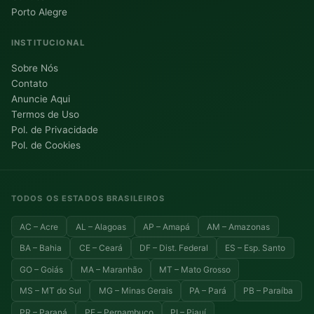
Porto Alegre
INSTITUCIONAL
Sobre Nós
Contato
Anuncie Aqui
Termos de Uso
Pol. de Privacidade
Pol. de Cookies
TODOS OS ESTADOS BRASILEIROS
AC – Acre
AL – Alagoas
AP – Amapá
AM – Amazonas
BA – Bahia
CE – Ceará
DF – Dist. Federal
ES – Esp. Santo
GO – Goiás
MA – Maranhão
MT – Mato Grosso
MS – MT do Sul
MG – Minas Gerais
PA – Pará
PB – Paraíba
PR – Paraná
PE – Pernambuco
PI – Piauí