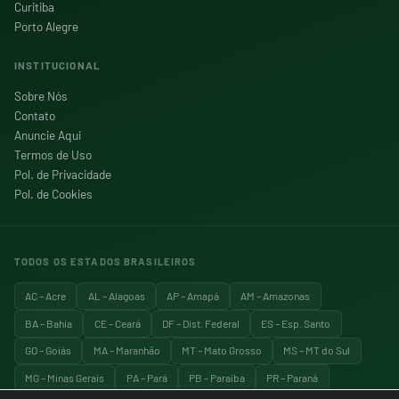
Curitiba
Porto Alegre
INSTITUCIONAL
Sobre Nós
Contato
Anuncie Aqui
Termos de Uso
Pol. de Privacidade
Pol. de Cookies
TODOS OS ESTADOS BRASILEIROS
AC – Acre
AL – Alagoas
AP – Amapá
AM – Amazonas
BA – Bahia
CE – Ceará
DF – Dist. Federal
ES – Esp. Santo
GO – Goiás
MA – Maranhão
MT – Mato Grosso
MS – MT do Sul
MG – Minas Gerais
PA – Pará
PB – Paraíba
PR – Paraná