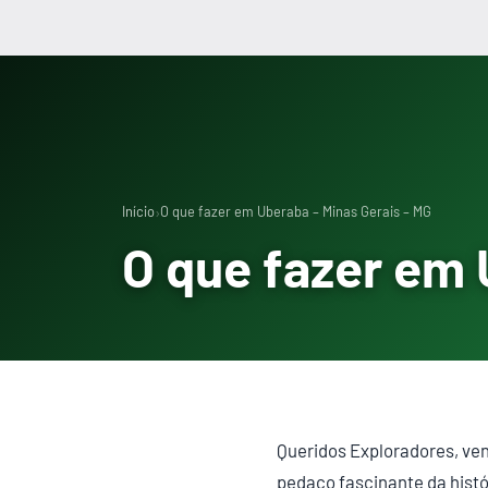
›
Início
O que fazer em Uberaba – Minas Gerais – MG
O que fazer em 
Queridos Exploradores, ve
pedaço fascinante da histór