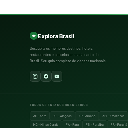
Explora Brasil
Descubra os melhores destinos, hotéis,
restaurantes e passeios em cada canto do
Brasil. Seu guia completo de viagens nacionais.
TODOS OS ESTADOS BRASILEIROS
AC – Acre
AL – Alagoas
AP – Amapá
AM – Amazonas
MG – Minas Gerais
PA – Pará
PB – Paraíba
PR – Paraná