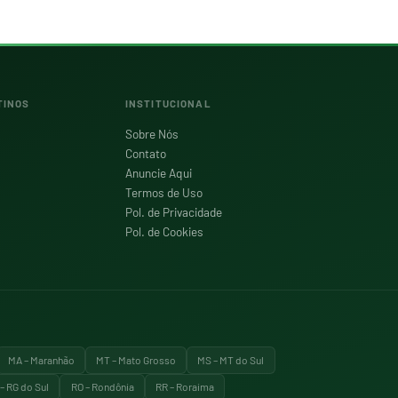
TINOS
INSTITUCIONAL
Sobre Nós
Contato
Anuncie Aqui
Termos de Uso
Pol. de Privacidade
Pol. de Cookies
MA – Maranhão
MT – Mato Grosso
MS – MT do Sul
– RG do Sul
RO – Rondônia
RR – Roraima