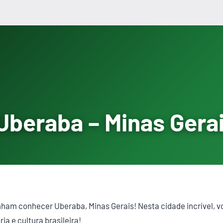
Uberaba – Minas Gera
nham conhecer Uberaba, Minas Gerais! Nesta cidade incrível, 
ia e cultura brasileira!