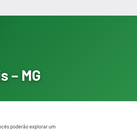
is – MG
vocês poderão explorar um