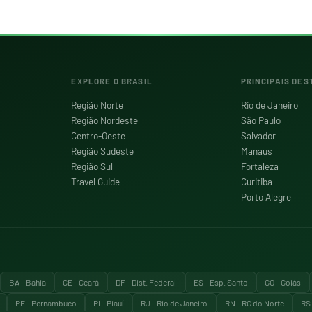
EXPLORE O BRASIL
PRINCIPAIS DES
Região Norte
Rio de Janeiro
Região Nordeste
São Paulo
Centro-Oeste
Salvador
Região Sudeste
Manaus
Região Sul
Fortaleza
Travel Guide
Curitiba
Porto Alegre
BA – Bahia
CE – Ceará
DF – Dist. Federal
ES – Esp. Santo
GO – Goiás
PE – Pernambuco
PI – Piauí
RJ – Rio de Janeiro
RN – RG do Norte
RS 