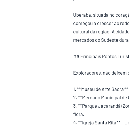
Uberaba, situada no coraçã
começou a crescer ao redo
cultural da região. A cida
mercados do Sudeste durant
## Principais Pontos Turís
Exploradores, não deixem d
1. **Museu de Arte Sacra**
2. **Mercado Municipal de U
3. **Parque Jacarandá (Zoo
flora.
4. **Igreja Santa Rita** –