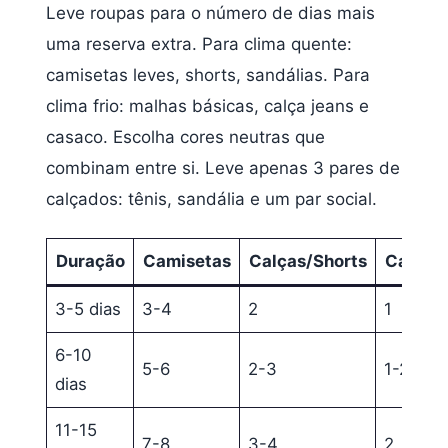
Leve roupas para o número de dias mais
uma reserva extra. Para clima quente:
camisetas leves, shorts, sandálias. Para
clima frio: malhas básicas, calça jeans e
casaco. Escolha cores neutras que
combinam entre si. Leve apenas 3 pares de
calçados: tênis, sandália e um par social.
Duração
Camisetas
Calças/Shorts
Casaco
3-5 dias
3-4
2
1
6-10
5-6
2-3
1-2
dias
11-15
7-8
3-4
2