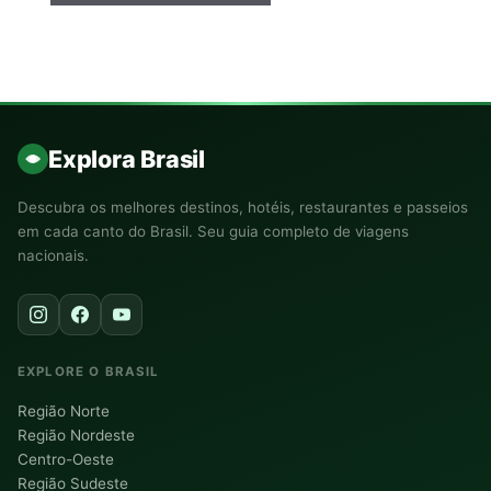
Explora Brasil
Descubra os melhores destinos, hotéis, restaurantes e passeios
em cada canto do Brasil. Seu guia completo de viagens
nacionais.
EXPLORE O BRASIL
Região Norte
Região Nordeste
Centro-Oeste
Região Sudeste