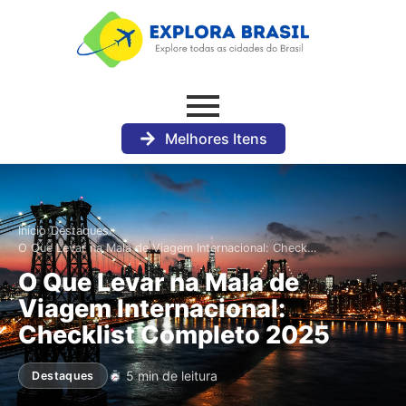
Melhores Itens
›
›
Início
Destaques
O Que Levar na Mala de Viagem Internacional: Check…
O Que Levar na Mala de
Viagem Internacional:
Checklist Completo 2025
5 min de leitura
Destaques