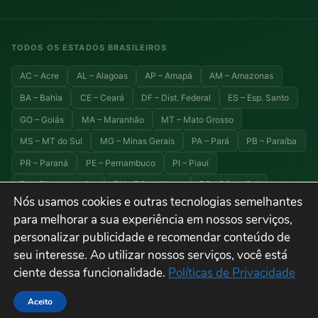
TODOS OS ESTADOS BRASILEIROS
AC – Acre
AL – Alagoas
AP – Amapá
AM – Amazonas
BA – Bahia
CE – Ceará
DF – Dist. Federal
ES – Esp. Santo
GO – Goiás
MA – Maranhão
MT – Mato Grosso
MS – MT do Sul
MG – Minas Gerais
PA – Pará
PB – Paraíba
PR – Paraná
PE – Pernambuco
PI – Piauí
RJ – Rio de Janeiro
RN – RG do Norte
RS – RG do Sul
Nós usamos cookies e outras tecnologias semelhantes
RO – Rondônia
RR – Roraima
SC – Santa Catarina
para melhorar a sua experiência em nossos serviços,
SP – São Paulo
SE – Sergipe
TO – Tocantins
personalizar publicidade e recomendar conteúdo de
seu interesse. Ao utilizar nossos serviços, você está
ciente dessa funcionalidade.
Políticas de Privacidade
© 2026 Explora Brasil — Todos os direitos reservados. Viagens, turismo e
destinos do Brasil.
Aceito
Termos de Uso
Privacidade
Cookies
Sitemap