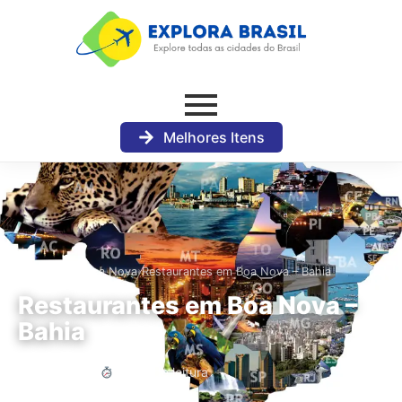
Melhores Itens
›
›
›
Início
Bahia
Boa Nova
Restaurantes em Boa Nova – Bahia
Restaurantes em Boa Nova –
Bahia
9 min de leitura
Boa Nova