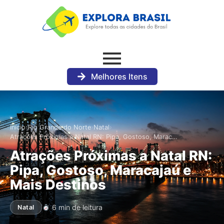
Melhores Itens
›
›
›
Início
Rio Grande do Norte
Natal
Atrações Próximas a Natal RN: Pipa, Gostoso, Marac…
Atrações Próximas a Natal RN:
Pipa, Gostoso, Maracajaú e
Mais Destinos
6 min de leitura
Natal