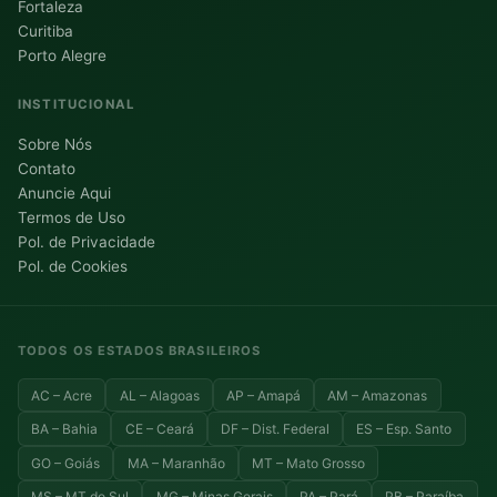
Fortaleza
Curitiba
Porto Alegre
INSTITUCIONAL
Sobre Nós
Contato
Anuncie Aqui
Termos de Uso
Pol. de Privacidade
Pol. de Cookies
TODOS OS ESTADOS BRASILEIROS
AC – Acre
AL – Alagoas
AP – Amapá
AM – Amazonas
BA – Bahia
CE – Ceará
DF – Dist. Federal
ES – Esp. Santo
GO – Goiás
MA – Maranhão
MT – Mato Grosso
MS – MT do Sul
MG – Minas Gerais
PA – Pará
PB – Paraíba