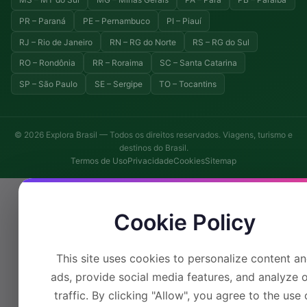
PR – Paraná
PE – Pernambuco
PI – Piauí
RJ – Rio de Janeiro
RN – RG do Norte
RS – RG do Sul
RO – Rondônia
RR – Roraima
SC – Santa Catarina
SP – São Paulo
SE – Sergipe
TO – Tocantins
© 2026 Explora Brasil — Todos os direitos reservados. Viagens, turismo e
destinos do Brasil.
Termos de Uso
Privacidade
Cookies
Sitemap
Cookie Policy
This site uses cookies to personalize content a
ads, provide social media features, and analyze 
traffic. By clicking "Allow", you agree to the use 