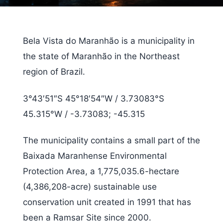
Bela Vista do Maranhão is a municipality in
the state of Maranhão in the Northeast
region of Brazil.
3°43′51″S 45°18′54″W / 3.73083°S
45.315°W / -3.73083; -45.315
The municipality contains a small part of the
Baixada Maranhense Environmental
Protection Area, a 1,775,035.6-hectare
(4,386,208-acre) sustainable use
conservation unit created in 1991 that has
been a Ramsar Site since 2000.