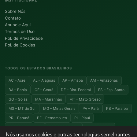
INSTITUCIONAL
Sobre Nós
Contato
Anuncie Aqui
Termos de Uso
Pol. de Privacidade
Pol. de Cookies
TODOS OS ESTADOS BRASILEIROS
AC – Acre
AL – Alagoas
AP – Amapá
AM – Amazonas
BA – Bahia
CE – Ceará
DF – Dist. Federal
ES – Esp. Santo
GO – Goiás
MA – Maranhão
MT – Mato Grosso
MS – MT do Sul
MG – Minas Gerais
PA – Pará
PB – Paraíba
PR – Paraná
PE – Pernambuco
PI – Piauí
RJ – Rio de Janeiro
RN – RG do Norte
RS – RG do Sul
Nós usamos cookies e outras tecnologias semelhantes
RO – Rondônia
RR – Roraima
SC – Santa Catarina