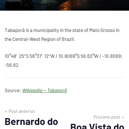
Tabaporã is a municipality in the state of Mato Grosso in
the Central-West Region of Brazil.
10°48′25″S 56°37′12″W / 10.8069°S 56.62°W / -10.8069;
-56.62
Source:
Wikipedia — Tabaporã
Post anterior
Próximo post
Bernardo do
Boa Vista do