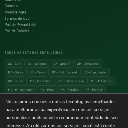
Contato
Anuncie Aqui
Termos de Uso
Pol. de Privacidade
Pol. de Cookies
TODOS OS ESTADOS BRASILEIROS
AC – Acre
AL – Alagoas
AP – Amapá
AM – Amazonas
BA – Bahia
CE – Ceará
DF – Dist. Federal
ES – Esp. Santo
GO – Goiás
MA – Maranhão
MT – Mato Grosso
MS – MT do Sul
MG – Minas Gerais
PA – Pará
PB – Paraíba
PR – Paraná
PE – Pernambuco
PI – Piauí
RJ – Rio de Janeiro
RN – RG do Norte
Nós usamos cookies e outras tecnologias semelhantes
RS – RG do Sul
RO – Rondônia
RR – Roraima
SC – Santa Catarina
para melhorar a sua experiência em nossos serviços,
SP – São Paulo
SE – Sergipe
TO – Tocantins
personalizar publicidade e recomendar conteúdo de seu
interesse. Ao utilizar nossos serviços, você está ciente