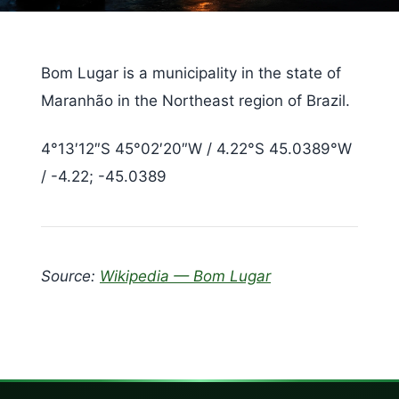
Bom Lugar is a municipality in the state of
Maranhão in the Northeast region of Brazil.
4°13′12″S 45°02′20″W / 4.22°S 45.0389°W
/ -4.22; -45.0389
Source:
Wikipedia — Bom Lugar