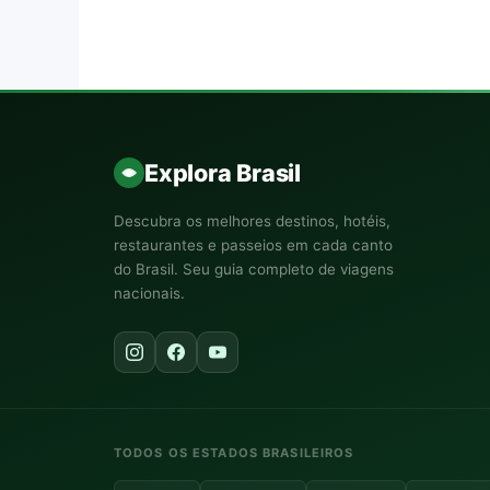
Explora Brasil
Descubra os melhores destinos, hotéis,
restaurantes e passeios em cada canto
do Brasil. Seu guia completo de viagens
nacionais.
TODOS OS ESTADOS BRASILEIROS