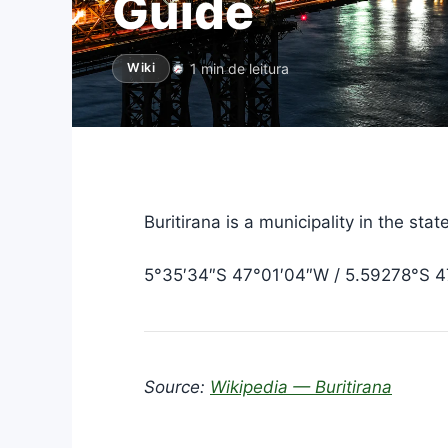
Guide
1 min de leitura
Wiki
Buritirana is a municipality in the sta
5°35′34″S 47°01′04″W / 5.59278°S 4
Source:
Wikipedia — Buritirana