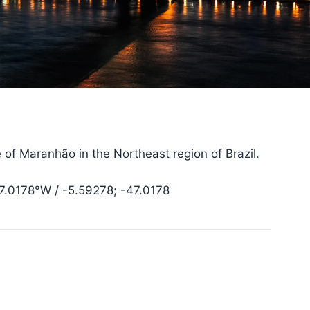
te of Maranhão in the Northeast region of Brazil.
7.0178°W / -5.59278; -47.0178