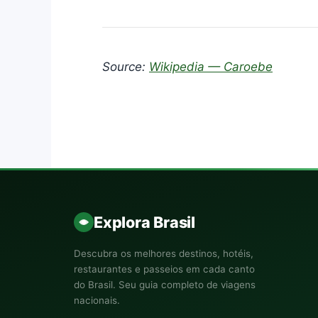
Source:
Wikipedia — Caroebe
Explora Brasil
Descubra os melhores destinos, hotéis,
restaurantes e passeios em cada canto
do Brasil. Seu guia completo de viagens
nacionais.