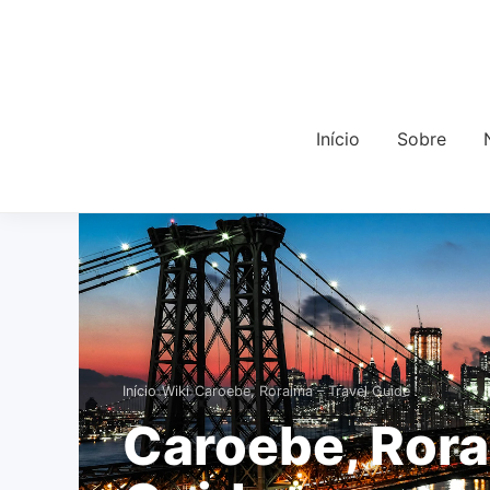
Início
Sobre
›
›
Início
Wiki
Caroebe, Roraima – Travel Guide
Caroebe, Rora