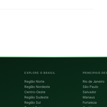
EXPLORE O BRASIL
PRINCIPAIS DE
Região Norte
Rio de Janeiro
Região Nordeste
São Paulo
Centro-Oeste
Salvador
Região Sudeste
Manaus
Região Sul
Fortaleza