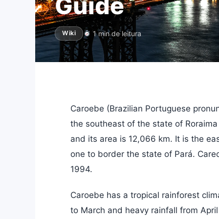
Guide
1 min de leitura
Wiki
Caroebe (Brazilian Portuguese pronunci
the southeast of the state of Roraima i
and its area is 12,066 km. It is the e
one to border the state of Pará. Car
1994.
Caroebe has a tropical rainforest cli
to March and heavy rainfall from April