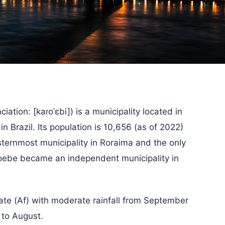
ation: [kaɾoˈɛbi]) is a municipality located in
n Brazil. Its population is 10,656 (as of 2022)
asternmost municipality in Roraima and the only
eoebe became an independent municipality in
mate (Af) with moderate rainfall from September
 to August.