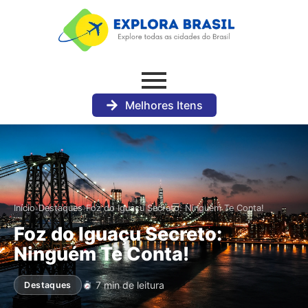
Melhores Itens
›
›
Início
Destaques
Foz do Iguaçu Secreto: Ninguém Te Conta!
Foz do Iguaçu Secreto:
Ninguém Te Conta!
7 min de leitura
Destaques