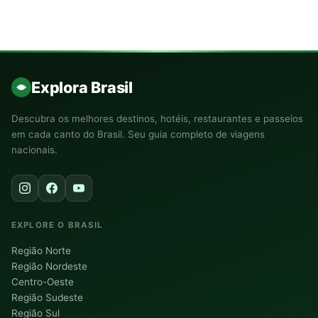
Explora Brasil
Descubra os melhores destinos, hotéis, restaurantes e passeios
em cada canto do Brasil. Seu guia completo de viagens
nacionais.
EXPLORE O BRASIL
Região Norte
Região Nordeste
Centro-Oeste
Região Sudeste
Região Sul