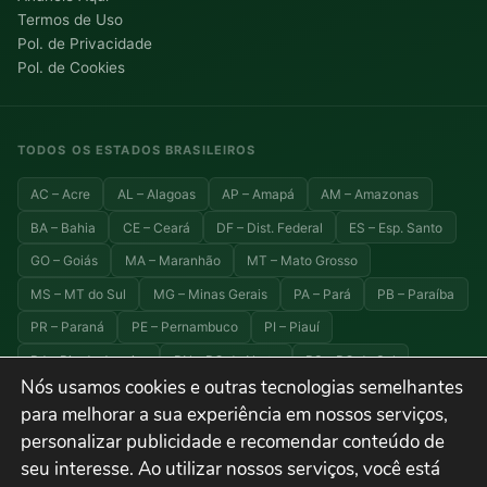
Termos de Uso
Pol. de Privacidade
Pol. de Cookies
TODOS OS ESTADOS BRASILEIROS
AC – Acre
AL – Alagoas
AP – Amapá
AM – Amazonas
BA – Bahia
CE – Ceará
DF – Dist. Federal
ES – Esp. Santo
GO – Goiás
MA – Maranhão
MT – Mato Grosso
MS – MT do Sul
MG – Minas Gerais
PA – Pará
PB – Paraíba
PR – Paraná
PE – Pernambuco
PI – Piauí
RJ – Rio de Janeiro
RN – RG do Norte
RS – RG do Sul
Nós usamos cookies e outras tecnologias semelhantes
RO – Rondônia
RR – Roraima
SC – Santa Catarina
para melhorar a sua experiência em nossos serviços,
SP – São Paulo
SE – Sergipe
TO – Tocantins
personalizar publicidade e recomendar conteúdo de
seu interesse. Ao utilizar nossos serviços, você está