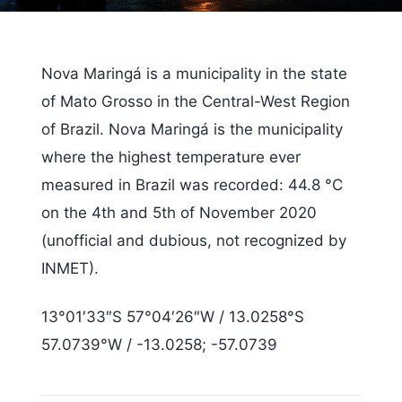
Nova Maringá is a municipality in the state
of Mato Grosso in the Central-West Region
of Brazil. Nova Maringá is the municipality
where the highest temperature ever
measured in Brazil was recorded: 44.8 °C
on the 4th and 5th of November 2020
(unofficial and dubious, not recognized by
INMET).
13°01′33″S 57°04′26″W / 13.0258°S
57.0739°W / -13.0258; -57.0739