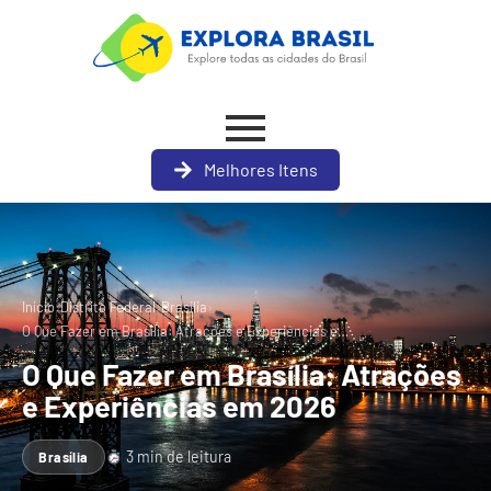
Melhores Itens
›
›
›
Início
Distrito Federal
Brasília
O Que Fazer em Brasília: Atrações e Experiências e…
O Que Fazer em Brasília: Atrações
e Experiências em 2026
3 min de leitura
Brasília