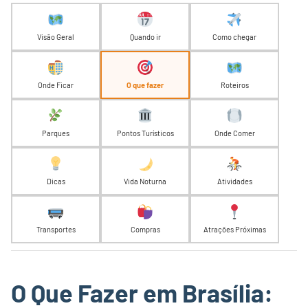
Visão Geral
Quando ir
Como chegar
Onde Ficar
O que fazer
Roteiros
Parques
Pontos Turísticos
Onde Comer
Dicas
Vida Noturna
Atividades
Transportes
Compras
Atrações Próximas
O Que Fazer em Brasília: