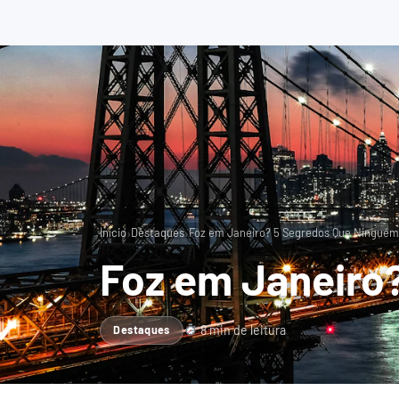
›
›
Início
Destaques
Foz em Janeiro? 5 Segredos Que Ninguém
Foz em Janeiro
8 min de leitura
Destaques