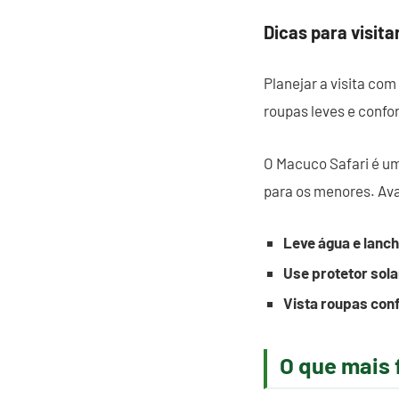
Dicas para visit
Planejar a visita com
roupas leves e confor
O Macuco Safari é um
para os menores. Aval
Leve água e lanc
Use protetor sola
Vista roupas conf
O que mais 