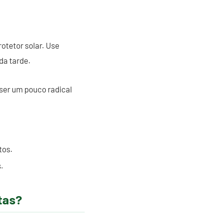
rotetor solar. Use
da tarde.
ser um pouco radical
tos.
.
tas?