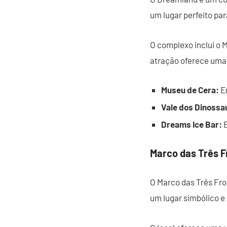
um lugar perfeito par
O complexo inclui o 
atração oferece uma 
Museu de Cera:
En
Vale dos Dinossa
Dreams Ice Bar:
E
Marco das Três F
O Marco das Três Fron
um lugar simbólico e h