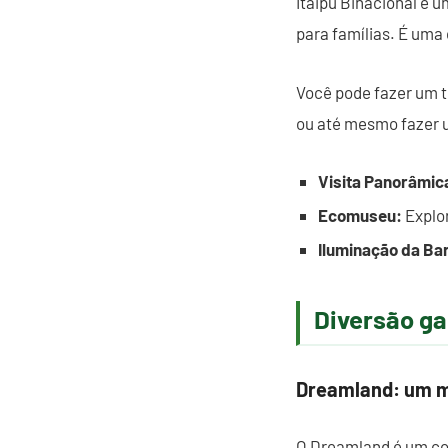
Itaipu Binacional é 
para famílias. É uma
Você pode fazer um t
ou até mesmo fazer u
Visita Panorâmic
Ecomuseu:
Explor
Iluminação da Ba
Diversão ga
Dreamland: um m
O Dreamland é um com