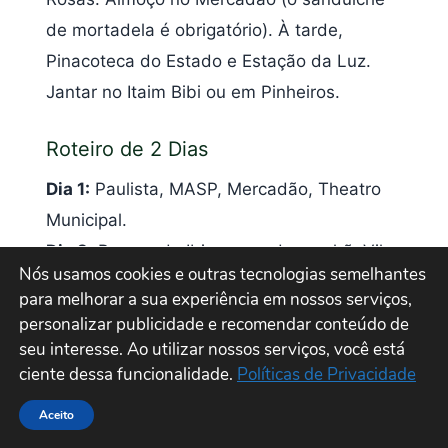
de mortadela é obrigatório). À tarde,
Pinacoteca do Estado e Estação da Luz.
Jantar no Itaim Bibi ou em Pinheiros.
Roteiro de 2 Dias
Dia 1:
Paulista, MASP, Mercadão, Theatro
Municipal.
Dia 2:
Parque do Ibirapuera de manhã, Vila
Nós usamos cookies e outras tecnologias semelhantes
Madalena e Beco do Batman à tarde, jantar
para melhorar a sua experiência em nossos serviços,
e bares em Pinheiros ou Barra Funda à
personalizar publicidade e recomendar conteúdo de
noite.
seu interesse. Ao utilizar nossos serviços, você está
ciente dessa funcionalidade.
Políticas de Privacidade
Roteiro de 3 Dias
Aceito
Dia 1:
Centro histórico + MASP + Paulista.