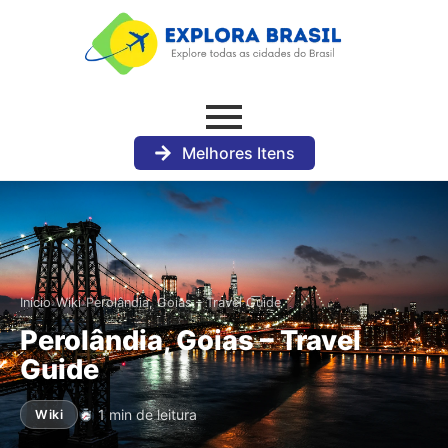
Melhores Itens
›
›
Início
Wiki
Perolândia, Goias – Travel Guide
Perolândia, Goias – Travel
Guide
1 min de leitura
Wiki