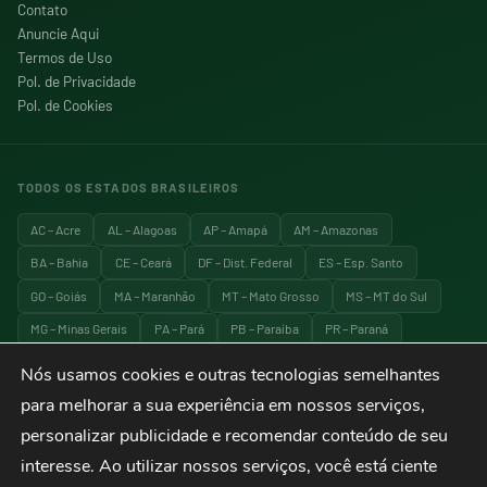
Contato
Anuncie Aqui
Termos de Uso
Pol. de Privacidade
Pol. de Cookies
TODOS OS ESTADOS BRASILEIROS
AC – Acre
AL – Alagoas
AP – Amapá
AM – Amazonas
BA – Bahia
CE – Ceará
DF – Dist. Federal
ES – Esp. Santo
GO – Goiás
MA – Maranhão
MT – Mato Grosso
MS – MT do Sul
MG – Minas Gerais
PA – Pará
PB – Paraíba
PR – Paraná
PE – Pernambuco
PI – Piauí
RJ – Rio de Janeiro
RN – RG do Norte
Nós usamos cookies e outras tecnologias semelhantes
RS – RG do Sul
RO – Rondônia
RR – Roraima
SC – Santa Catarina
para melhorar a sua experiência em nossos serviços,
SP – São Paulo
SE – Sergipe
TO – Tocantins
personalizar publicidade e recomendar conteúdo de seu
interesse. Ao utilizar nossos serviços, você está ciente