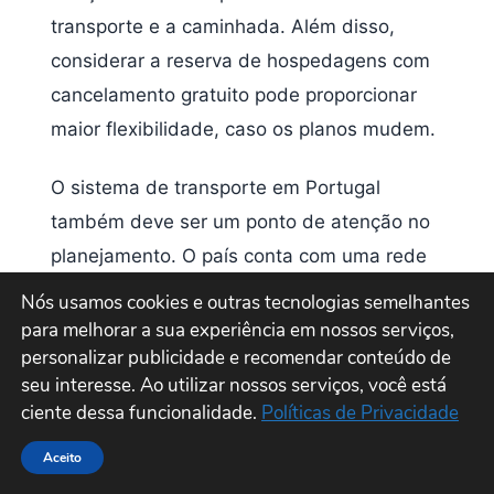
transporte e a caminhada. Além disso,
considerar a reserva de hospedagens com
cancelamento gratuito pode proporcionar
maior flexibilidade, caso os planos mudem.
O sistema de transporte em Portugal
também deve ser um ponto de atenção no
planejamento. O país conta com uma rede
de transportes públicos eficiente que inclui
Nós usamos cookies e outras tecnologias semelhantes
ônibus, trens e bondes. Para explorar as
para melhorar a sua experiência em nossos serviços,
personalizar publicidade e recomendar conteúdo de
principais cidades, como Lisboa, Porto e
seu interesse. Ao utilizar nossos serviços, você está
Coimbra, é aconselhável adquirir passes de
ciente dessa funcionalidade.
Políticas de Privacidade
transporte que proporcionam viagens
Aceito
ilimitadas por um período definido. Outra