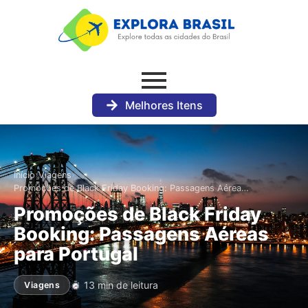
Melhores Itens
›
›
Início
Viagens
Promoções de Black Friday Booking: Passagens Aérea…
Promoções de Black Friday
Booking: Passagens Aéreas
para Portugal
13 min de leitura
Viagens