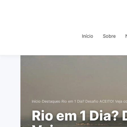
Início
Sobre
›
›
Início
Destaques
Rio em 1 Dia? Desafio ACEITO! Veja 
Rio em 1 Dia?