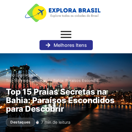
Melhores Itens
›
›
Início
Destaques
Top 15 Praias Secretas na Bahia: Paraísos Escondid…
Top 15 Praias Secretas na
Bahia: Paraísos Escondidos
para Descobrir
7 min de leitura
Destaques