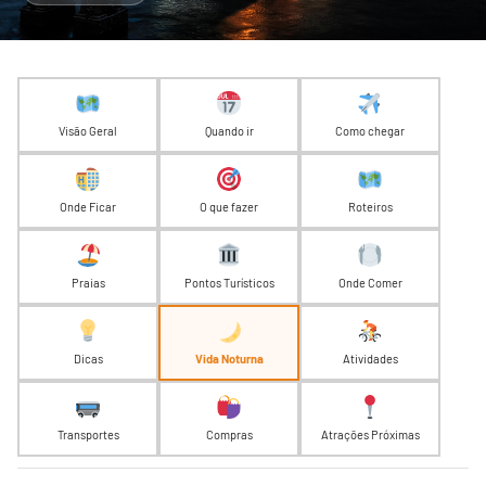
Visão Geral
Quando ir
Como chegar
Onde Ficar
O que fazer
Roteiros
Praias
Pontos Turísticos
Onde Comer
Dicas
Vida Noturna
Atividades
Transportes
Compras
Atrações Próximas