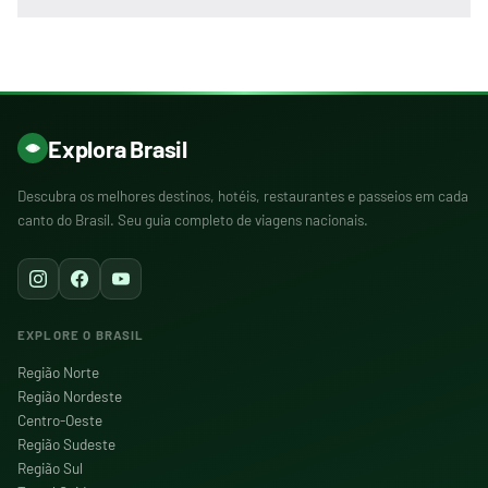
Explora Brasil
Descubra os melhores destinos, hotéis, restaurantes e passeios em cada
canto do Brasil. Seu guia completo de viagens nacionais.
EXPLORE O BRASIL
Região Norte
Região Nordeste
Centro-Oeste
Região Sudeste
Região Sul