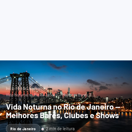
›
›
Início
Rio de Janeiro
Vida Noturna no Rio de Janeiro — Melhores Bares, C…
Vida Noturna no Rio de Janeiro —
Melhores Bares, Clubes e Shows
2 min de leitura
Rio de Janeiro