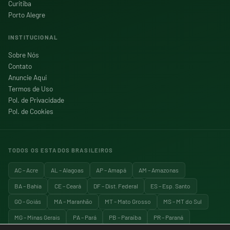
Curitiba
Porto Alegre
INSTITUCIONAL
Sobre Nós
Contato
Anuncie Aqui
Termos de Uso
Pol. de Privacidade
Pol. de Cookies
TODOS OS ESTADOS BRASILEIROS
AC – Acre
AL – Alagoas
AP – Amapá
AM – Amazonas
BA – Bahia
CE – Ceará
DF – Dist. Federal
ES – Esp. Santo
GO – Goiás
MA – Maranhão
MT – Mato Grosso
MS – MT do Sul
MG – Minas Gerais
PA – Pará
PB – Paraíba
PR – Paraná