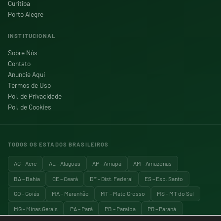
Curitiba
Porto Alegre
INSTITUCIONAL
Sobre Nós
Contato
Anuncie Aqui
Termos de Uso
Pol. de Privacidade
Pol. de Cookies
TODOS OS ESTADOS BRASILEIROS
AC – Acre
AL – Alagoas
AP – Amapá
AM – Amazonas
BA – Bahia
CE – Ceará
DF – Dist. Federal
ES – Esp. Santo
GO – Goiás
MA – Maranhão
MT – Mato Grosso
MS – MT do Sul
MG – Minas Gerais
PA – Pará
PB – Paraíba
PR – Paraná