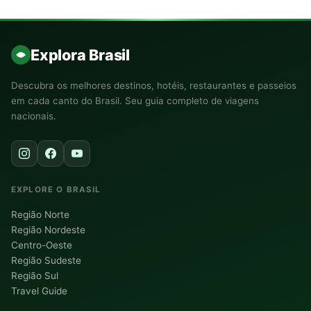
Explora Brasil
Descubra os melhores destinos, hotéis, restaurantes e passeios
em cada canto do Brasil. Seu guia completo de viagens
nacionais.
EXPLORE O BRASIL
Região Norte
Região Nordeste
Centro-Oeste
Região Sudeste
Região Sul
Travel Guide