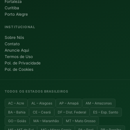
Fortaleza
Curitiba
Porto Alegre
INSTITUCIONAL
Sobre Nós
Contato
Anuncie Aqui
Termos de Uso
Pol. de Privacidade
Pol. de Cookies
TODOS OS ESTADOS BRASILEIROS
AC – Acre
AL – Alagoas
AP – Amapá
AM – Amazonas
BA – Bahia
CE – Ceará
DF – Dist. Federal
ES – Esp. Santo
GO – Goiás
MA – Maranhão
MT – Mato Grosso
MS – MT do Sul
MG – Minas Gerais
PA – Pará
PB – Paraíba