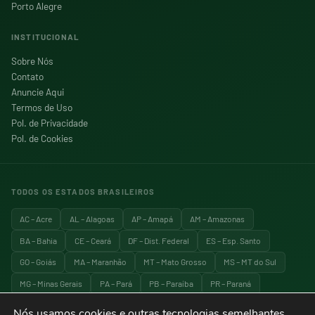
Porto Alegre
INSTITUCIONAL
Sobre Nós
Contato
Anuncie Aqui
Termos de Uso
Pol. de Privacidade
Pol. de Cookies
TODOS OS ESTADOS BRASILEIROS
AC – Acre
AL – Alagoas
AP – Amapá
AM – Amazonas
BA – Bahia
CE – Ceará
DF – Dist. Federal
ES – Esp. Santo
GO – Goiás
MA – Maranhão
MT – Mato Grosso
MS – MT do Sul
MG – Minas Gerais
PA – Pará
PB – Paraíba
PR – Paraná
PE – Pernambuco
PI – Piauí
RJ – Rio de Janeiro
RN – RG do Norte
Nós usamos cookies e outras tecnologias semelhantes