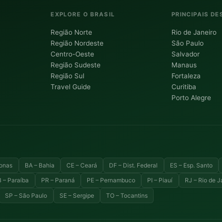
EXPLORE O BRASIL
PRINCIPAIS DE
Região Norte
Rio de Janeiro
Região Nordeste
São Paulo
Centro-Oeste
Salvador
Região Sudeste
Manaus
Região Sul
Fortaleza
Travel Guide
Curitiba
Porto Alegre
onas
BA – Bahia
CE – Ceará
DF – Dist. Federal
ES – Esp. Santo
 – Paraíba
PR – Paraná
PE – Pernambuco
PI – Piauí
RJ – Rio de J
SP – São Paulo
SE – Sergipe
TO – Tocantins