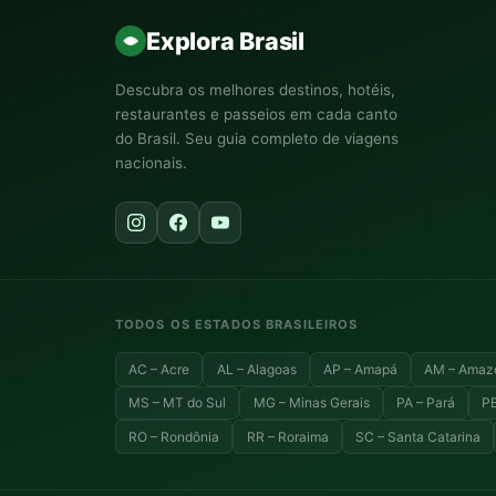
Explora Brasil
Descubra os melhores destinos, hotéis,
restaurantes e passeios em cada canto
do Brasil. Seu guia completo de viagens
nacionais.
TODOS OS ESTADOS BRASILEIROS
AC – Acre
AL – Alagoas
AP – Amapá
AM – Amaz
MS – MT do Sul
MG – Minas Gerais
PA – Pará
PB
RO – Rondônia
RR – Roraima
SC – Santa Catarina