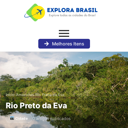
Melhores Itens
›
›
Início
Amazonas
Rio Preto da Eva
Rio Preto da Eva
0 artigos publicados
Cidade