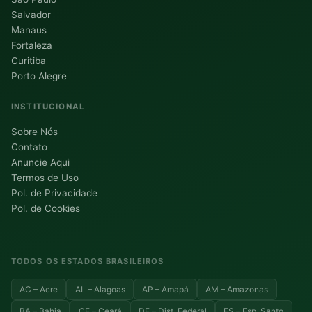
Salvador
Manaus
Fortaleza
Curitiba
Porto Alegre
INSTITUCIONAL
Sobre Nós
Contato
Anuncie Aqui
Termos de Uso
Pol. de Privacidade
Pol. de Cookies
TODOS OS ESTADOS BRASILEIROS
AC – Acre
AL – Alagoas
AP – Amapá
AM – Amazonas
BA – Bahia
CE – Ceará
DF – Dist. Federal
ES – Esp. Santo