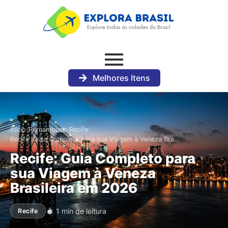
Melhores Itens
›
›
›
Início
Pernambuco
Recife
Recife: Guia Completo para sua Viagem à Veneza Bra…
Recife: Guia Completo para
sua Viagem à Veneza
Brasileira em 2026
1 min de leitura
Recife