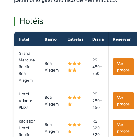
patrimônio gastronômico de Pernambuco.
Hotéis
Hotel
Bairro
Estrelas
Diária
Reservar
Grand
Mercure
R$
Boa
Ver
Recife
480–
Viagem
preços
Boa
750
Viagem
Hotel
R$
Boa
Ver
Atlante
280–
Viagem
preços
Plaza
450
Radisson
R$
Boa
Ver
Hotel
320–
Viagem
preços
Recife
520