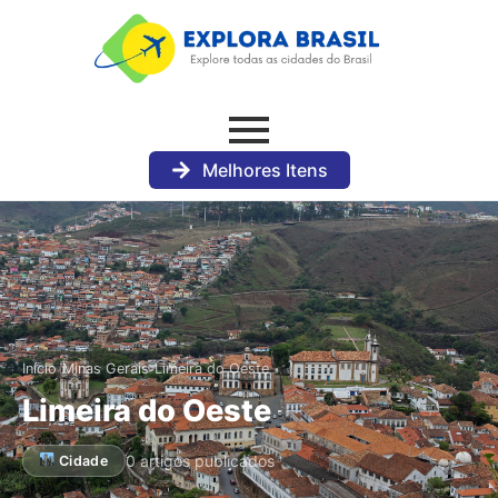
Melhores Itens
›
›
Início
Minas Gerais
Limeira do Oeste
Limeira do Oeste
0 artigos publicados
Cidade