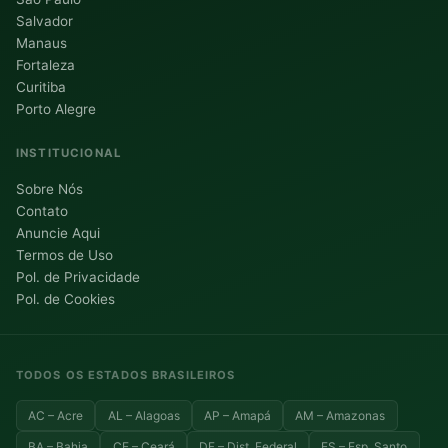
Salvador
Manaus
Fortaleza
Curitiba
Porto Alegre
INSTITUCIONAL
Sobre Nós
Contato
Anuncie Aqui
Termos de Uso
Pol. de Privacidade
Pol. de Cookies
TODOS OS ESTADOS BRASILEIROS
AC – Acre
AL – Alagoas
AP – Amapá
AM – Amazonas
BA – Bahia
CE – Ceará
DF – Dist. Federal
ES – Esp. Santo