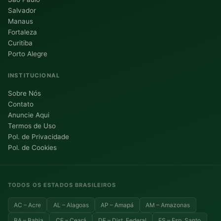
Salvador
Manaus
Fortaleza
Curitiba
Porto Alegre
INSTITUCIONAL
Sobre Nós
Contato
Anuncie Aqui
Termos de Uso
Pol. de Privacidade
Pol. de Cookies
TODOS OS ESTADOS BRASILEIROS
AC – Acre
AL – Alagoas
AP – Amapá
AM – Amazonas
BA – Bahia
CE – Ceará
DF – Dist. Federal
ES – Esp. Santo