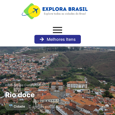
Melhores Itens
›
›
Início
Minas Gerais
Rio doce
Rio doce
0 artigos publicados
Cidade