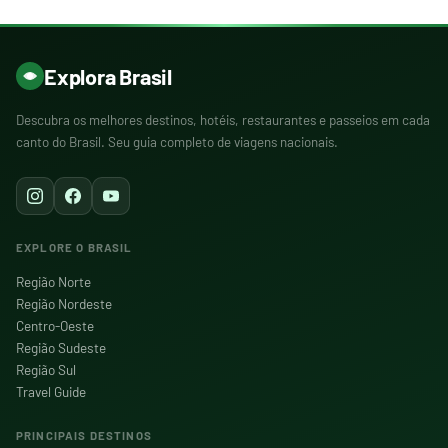
Explora Brasil
Descubra os melhores destinos, hotéis, restaurantes e passeios em cada
canto do Brasil. Seu guia completo de viagens nacionais.
EXPLORE O BRASIL
Região Norte
Região Nordeste
Centro-Oeste
Região Sudeste
Região Sul
Travel Guide
PRINCIPAIS DESTINOS