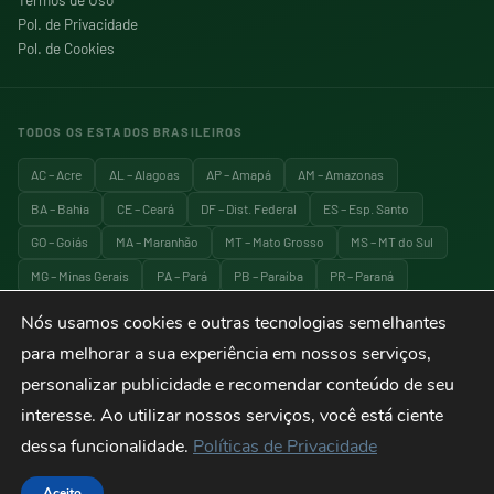
Pol. de Privacidade
Pol. de Cookies
TODOS OS ESTADOS BRASILEIROS
AC – Acre
AL – Alagoas
AP – Amapá
AM – Amazonas
BA – Bahia
CE – Ceará
DF – Dist. Federal
ES – Esp. Santo
GO – Goiás
MA – Maranhão
MT – Mato Grosso
MS – MT do Sul
MG – Minas Gerais
PA – Pará
PB – Paraíba
PR – Paraná
PE – Pernambuco
PI – Piauí
RJ – Rio de Janeiro
RN – RG do Norte
Nós usamos cookies e outras tecnologias semelhantes
RS – RG do Sul
RO – Rondônia
RR – Roraima
SC – Santa Catarina
para melhorar a sua experiência em nossos serviços,
SP – São Paulo
SE – Sergipe
TO – Tocantins
personalizar publicidade e recomendar conteúdo de seu
interesse. Ao utilizar nossos serviços, você está ciente
dessa funcionalidade.
Políticas de Privacidade
© 2026 Explora Brasil — Todos os direitos reservados. Viagens, turismo e
destinos do Brasil.
Aceito