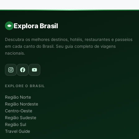
Explora Brasil
Descubra os melhores destinos, hotéis, restaurantes e passeios
em cada canto do Brasil. Seu guia completo de viagens
nacionais.
EXPLORE O BRASIL
Região Norte
Região Nordeste
Centro-Oeste
Região Sudeste
Região Sul
Travel Guide