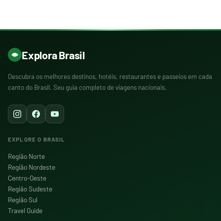
Explora Brasil
Descubra os melhores destinos, hotéis, restaurantes e passeios em cada
canto do Brasil. Seu guia completo de viagens nacionais.
EXPLORE O BRASIL
Região Norte
Região Nordeste
Centro-Oeste
Região Sudeste
Região Sul
Travel Guide